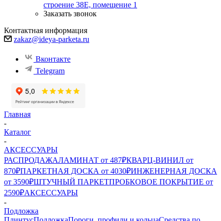
строение 38Е, помещение 1
Заказать звонок
Контактная информация
zakaz@ideya-parketa.ru
Вконтакте
Telegram
Главная
-
Каталог
-
АКСЕССУАРЫ
РАСПРОДАЖА
ЛАМИНАТ от 487₽
КВАРЦ-ВИНИЛ от
870₽
ПАРКЕТНАЯ ДОСКА от 4030₽
ИНЖЕНЕРНАЯ ДОСКА
от 3590₽
ШТУЧНЫЙ ПАРКЕТ
ПРОБКОВОЕ ПОКРЫТИЕ от
2590₽
АКСЕССУАРЫ
-
Подложка
Плинтус
Подложка
Пороги, профили и кольца
Средства по