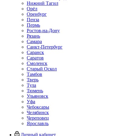
Нижний Тагил
Орёл
Оренбург
Пенза
Пермь
Ростов‑на‑Дону
Рязань
Самара
Санкт‑Петербург
Саранск
Саратов
Смоленск
Старый Оскол
Тамбов
Тверь
Тула
Тюмень
Ульяновск
Уфа
Чебоксары
Челябинск
Череповец
Ярославль
Личный кабинет