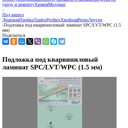
уходу и ремонту
Химия
Молдинг
-
Под винил
Дешевая
Пробка
Tuplex
Profitex
Хвойная
Pergo
Другие
-
Подложка под кварвиниловый ламинат SPC/LVT/WPC (1.5
мм)
Поделиться
Подложка под кварвиниловый
ламинат SPC/LVT/WPC (1.5 мм)