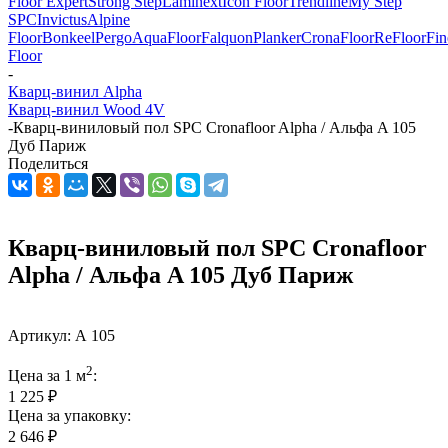
Floor Expert
Strong Step
Laminext
Icon Floor
Trendline
My Step
SPC
Invictus
Alpine
Floor
Bonkeel
Pergo
AquaFloor
Falquon
Planker
CronaFloor
ReFloor
Fin
Floor
-
Кварц-винил Alpha
Кварц-винил Wood 4V
-
Кварц-виниловый пол SPC Cronafloor Alpha / Альфа A 105
Дуб Париж
Поделиться
Кварц-виниловый пол SPC Cronafloor
Alpha / Альфа A 105 Дуб Париж
Артикул:
А 105
2
Цена за 1 м
:
1 225 ₽
Цена за упаковку:
2 646 ₽