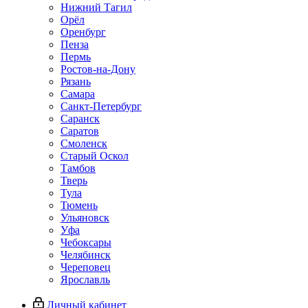
Нижний Тагил
Орёл
Оренбург
Пенза
Пермь
Ростов‑на‑Дону
Рязань
Самара
Санкт‑Петербург
Саранск
Саратов
Смоленск
Старый Оскол
Тамбов
Тверь
Тула
Тюмень
Ульяновск
Уфа
Чебоксары
Челябинск
Череповец
Ярославль
Личный кабинет