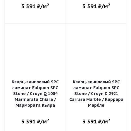
2
2
3 591
₽/м
3 591
₽/м
Кварц-виниловый SPC
Кварц-виниловый SPC
ламинат Falquon SPC
ламинат Falquon SPC
Stone / Стоун Q 1004
Stone / Стоун D 2921
Marmorata Chiara /
Carrara Marble / Каррара
Мармората Кьяра
Марбле
2
2
3 591
₽/м
3 591
₽/м