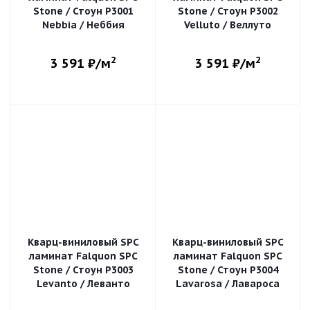
Stone / Стоун P3001
Stone / Стоун P3002
Nebbia / Неббия
Velluto / Веллуто
2
2
3 591
₽/м
3 591
₽/м
Кварц-виниловый SPC
Кварц-виниловый SPC
ламинат Falquon SPC
ламинат Falquon SPC
Stone / Стоун P3003
Stone / Стоун P3004
Levanto / Леванто
Lavarosa / Лавароса