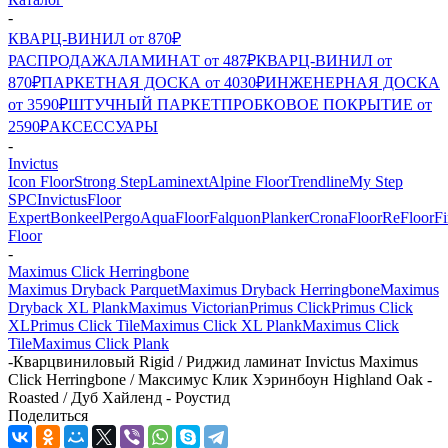
-
КВАРЦ-ВИНИЛ от 870₽
РАСПРОДАЖА
ЛАМИНАТ от 487₽
КВАРЦ-ВИНИЛ от
870₽
ПАРКЕТНАЯ ДОСКА от 4030₽
ИНЖЕНЕРНАЯ ДОСКА
от 3590₽
ШТУЧНЫЙ ПАРКЕТ
ПРОБКОВОЕ ПОКРЫТИЕ от
2590₽
АКСЕССУАРЫ
-
Invictus
Icon Floor
Strong Step
Laminext
Alpine Floor
Trendline
My Step
SPC
Invictus
Floor
Expert
Bonkeel
Pergo
AquaFloor
Falquon
Planker
CronaFloor
ReFloor
Fi
Floor
-
Maximus Click Herringbone
Maximus Dryback Parquet
Maximus Dryback Herringbone
Maximus
Dryback XL Plank
Maximus Victorian
Primus Click
Primus Click
XL
Primus Click Tile
Maximus Click XL Plank
Maximus Click
Tile
Maximus Click Plank
-
Кварцвиниловый Rigid / Риджид ламинат Invictus Maximus
Click Herringbone / Максимус Клик Хэринбоун Highland Oak -
Roasted / Дуб Хайленд - Роустид
Поделиться