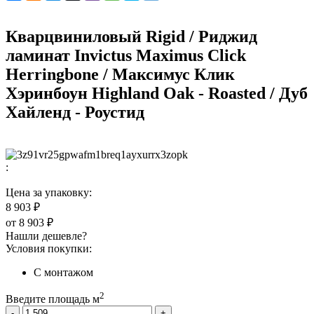
Кварцвиниловый Rigid / Риджид
ламинат Invictus Maximus Click
Herringbone / Максимус Клик
Хэринбоун Highland Oak - Roasted / Дуб
Хайленд - Роустид
:
Цена за упаковку:
8 903 ₽
от
8 903 ₽
Нашли дешевле?
Условия покупки:
С монтажом
2
Введите площадь м
-
+