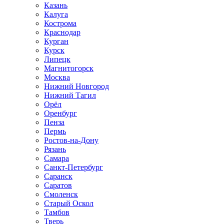
Казань
Калуга
Кострома
Краснодар
Курган
Курск
Липецк
Магнитогорск
Москва
Нижний Новгород
Нижний Тагил
Орёл
Оренбург
Пенза
Пермь
Ростов‑на‑Дону
Рязань
Самара
Санкт‑Петербург
Саранск
Саратов
Смоленск
Старый Оскол
Тамбов
Тверь