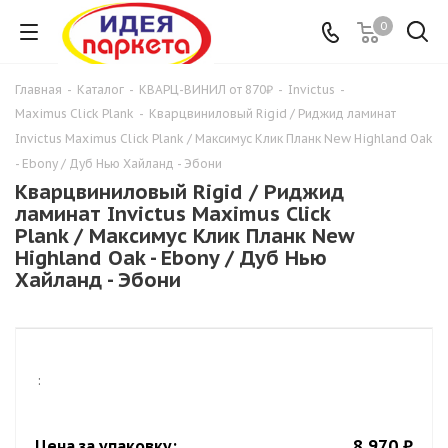
0
Главная
-
Каталог
-
КВАРЦ-ВИНИЛ от 870₽
-
Invictus
-
Maximus Click Plank
-
Кварцвиниловый Rigid / Риджид ламинат
Invictus Maximus Click Plank / Максимус Клик Планк New Highland Oak
- Ebony / Дуб Нью Хайланд - Эбони
Кварцвиниловый Rigid / Риджид
ламинат Invictus Maximus Click
Plank / Максимус Клик Планк New
Highland Oak - Ebony / Дуб Нью
Хайланд - Эбони
:
8 970 ₽
Цена за упаковку: