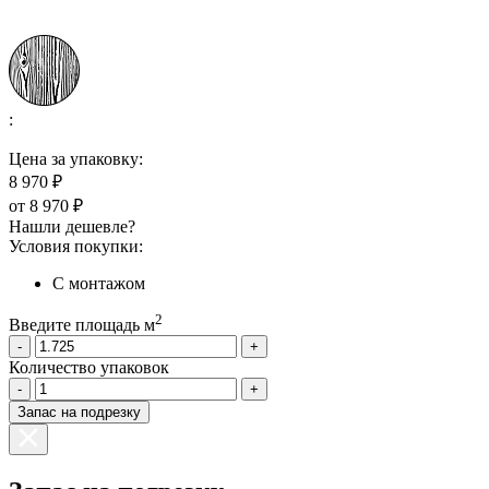
:
Цена за упаковку:
8 970 ₽
от
8 970 ₽
Нашли дешевле?
Условия покупки:
С монтажом
2
Введите площадь м
-
+
Количество упаковок
-
+
Запас на подрезку