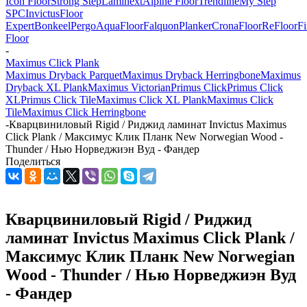
Icon Floor
Strong Step
Laminext
Alpine Floor
Trendline
My Step
SPC
Invictus
Floor
Expert
Bonkeel
Pergo
AquaFloor
Falquon
Planker
CronaFloor
ReFloor
Fi
Floor
-
Maximus Click Plank
Maximus Dryback Parquet
Maximus Dryback Herringbone
Maximus
Dryback XL Plank
Maximus Victorian
Primus Click
Primus Click
XL
Primus Click Tile
Maximus Click XL Plank
Maximus Click
Tile
Maximus Click Herringbone
-
Кварцвиниловый Rigid / Риджид ламинат Invictus Maximus
Click Plank / Максимус Клик Планк New Norwegian Wood -
Thunder / Нью Норведжиэн Вуд - Фандер
Поделиться
Кварцвиниловый Rigid / Риджид
ламинат Invictus Maximus Click Plank /
Максимус Клик Планк New Norwegian
Wood - Thunder / Нью Норведжиэн Вуд
- Фандер