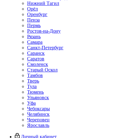
Нижний Тагил
Орёл
Оренбург
Пенза
Пермь
Ростов‑на‑Дону
Рязань
Самара
Санкт‑Петербург
Саранск
Саратов
Смоленск
Старый Оскол
Тамбов
Тверь
Тула
Тюмень
Ульяновск
Уфа
Чебоксары
Челябинск
Череповец
Ярославль
Личный кабинет