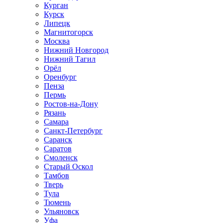
Курган
Курск
Липецк
Магнитогорск
Москва
Нижний Новгород
Нижний Тагил
Орёл
Оренбург
Пенза
Пермь
Ростов‑на‑Дону
Рязань
Самара
Санкт‑Петербург
Саранск
Саратов
Смоленск
Старый Оскол
Тамбов
Тверь
Тула
Тюмень
Ульяновск
Уфа