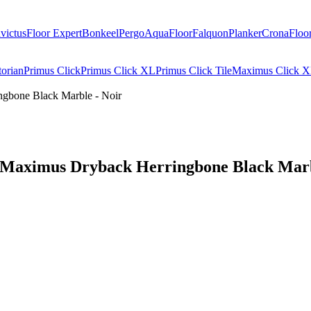
nvictus
Floor Expert
Bonkeel
Pergo
AquaFloor
Falquon
Planker
CronaFloo
orian
Primus Click
Primus Click XL
Primus Click Tile
Maximus Click X
bone Black Marble - Noir
aximus Dryback Herringbone Black Marb