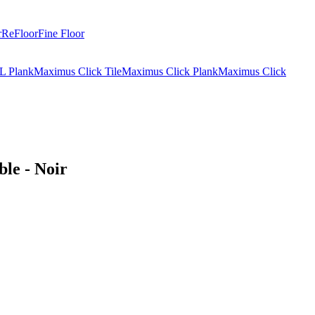
r
ReFloor
Fine Floor
L Plank
Maximus Click Tile
Maximus Click Plank
Maximus Click
le - Noir