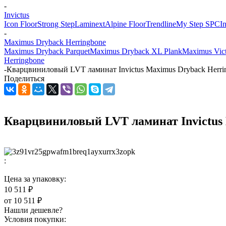
-
Invictus
Icon Floor
Strong Step
Laminext
Alpine Floor
Trendline
My Step SPC
I
-
Maximus Dryback Herringbone
Maximus Dryback Parquet
Maximus Dryback XL Plank
Maximus Vict
Herringbone
-
Кварцвиниловый LVT ламинат Invictus Maximus Dryback Herring
Поделиться
Кварцвиниловый LVT ламинат Invictus M
:
Цена за упаковку:
10 511 ₽
от
10 511 ₽
Нашли дешевле?
Условия покупки: