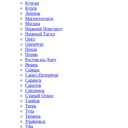
Курган
Курск
Липецк
Магнитогорск
Москва
Нижний Новгород
Нижний Тагил
Орёл
Оренбург
Пенза
Пермь
Ростов‑на‑Дону
Рязань
Самара
Санкт‑Петербург
Саранск
Саратов
Смоленск
Старый Оскол
Тамбов
Тверь
Тула
Тюмень
Ульяновск
Уфа