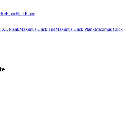
r
ReFloor
Fine Floor
k XL Plank
Maximus Click Tile
Maximus Click Plank
Maximus Click
te