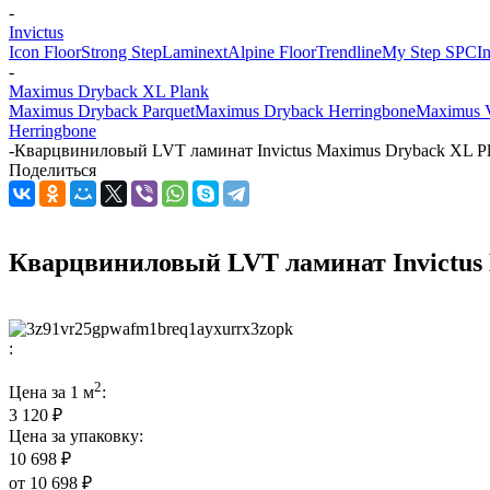
-
Invictus
Icon Floor
Strong Step
Laminext
Alpine Floor
Trendline
My Step SPC
I
-
Maximus Dryback XL Plank
Maximus Dryback Parquet
Maximus Dryback Herringbone
Maximus V
Herringbone
-
Кварцвиниловый LVT ламинат Invictus Maximus Dryback XL Plan
Поделиться
Кварцвиниловый LVT ламинат Invictus M
:
2
Цена за 1 м
:
3 120 ₽
Цена за упаковку:
10 698 ₽
от
10 698 ₽