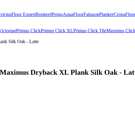
nvictus
Floor Expert
Bonkeel
Pergo
AquaFloor
Falquon
Planker
CronaFloo
ictorian
Primus Click
Primus Click XL
Primus Click Tile
Maximus Clic
k Silk Oak - Latte
aximus Dryback XL Plank Silk Oak - Lat