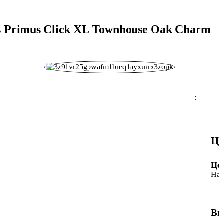
s Primus Click XL Townhouse Oak Charm
:
Ц
Ц
На
В