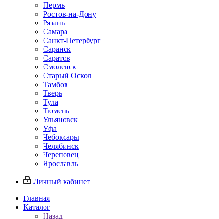
Пермь
Ростов‑на‑Дону
Рязань
Самара
Санкт‑Петербург
Саранск
Саратов
Смоленск
Старый Оскол
Тамбов
Тверь
Тула
Тюмень
Ульяновск
Уфа
Чебоксары
Челябинск
Череповец
Ярославль
Личный кабинет
Главная
Каталог
Назад