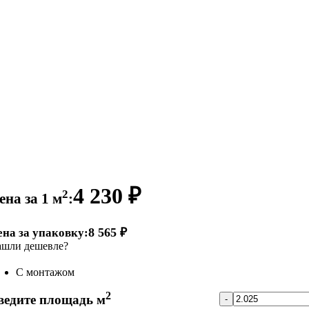
4 230 ₽
2
ена за 1 м
:
8 565 ₽
ена за упаковку:
шли дешевле?
С монтажом
2
ведите площадь м
-