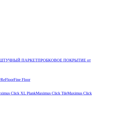
ШТУЧНЫЙ ПАРКЕТ
ПРОБКОВОЕ ПОКРЫТИЕ от
r
ReFloor
Fine Floor
ximus Click XL Plank
Maximus Click Tile
Maximus Click