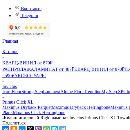
Вконтакте
Telegram
Главная
-
Каталог
-
КВАРЦ-ВИНИЛ от 870₽
РАСПРОДАЖА
ЛАМИНАТ от 487₽
КВАРЦ-ВИНИЛ от 870₽
ПА
2590₽
АКСЕССУАРЫ
-
Invictus
Icon Floor
Strong Step
Laminext
Alpine Floor
Trendline
My Step SPC
I
-
Primus Click XL
Maximus Dryback Parquet
Maximus Dryback Herringbone
Maximus 
Plank
Maximus Click Herringbone
-
Кварцвиниловый Rigid ламинат Invictus Primus Click XL Town
Поделиться