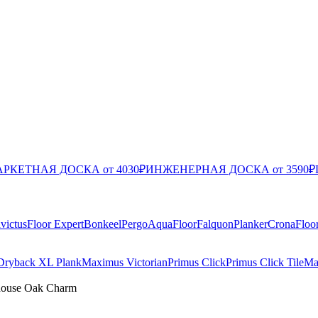
РКЕТНАЯ ДОСКА от 4030₽
ИНЖЕНЕРНАЯ ДОСКА от 3590₽
nvictus
Floor Expert
Bonkeel
Pergo
AquaFloor
Falquon
Planker
CronaFloo
Dryback XL Plank
Maximus Victorian
Primus Click
Primus Click Tile
Ma
house Oak Charm