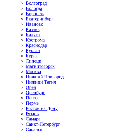
Волгоград
Вологда
Воронеж
Екатеринбург
Иваново
Казань
Калуга
Кострома
Краснодар
Курган
Курск
Липецк
Магнитогорск
Москва
Нижний Новгород
Нижний Тагил
Орёл
Оренбург
Пенза
Пермь
Ростов‑на‑Дону
Рязань
Самара
Санкт‑Петербург
Саранск