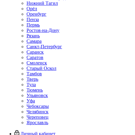
Нижний Тагил
Орёл
Оренбург
Пенза
Пермь
Ростов‑на‑Дону
Рязань
Самара
Санкт‑Петербург
Саранск
Саратов
Смоленск
Старый Оскол
Тамбов
Тверь
Тула
Тюмень
Ульяновск
Уфа
Чебоксары
Челябинск
Череповец
Ярославль
Личный кабинет